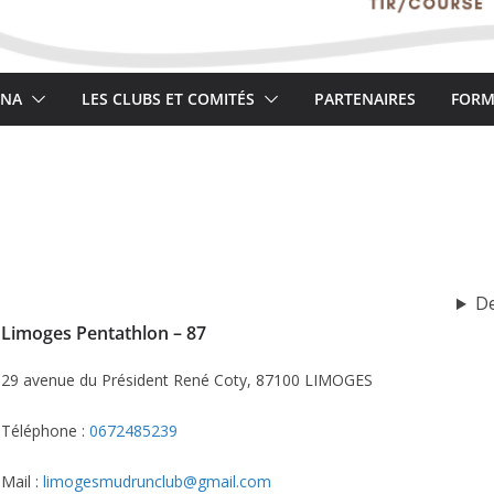
NA
LES CLUBS ET COMITÉS
PARTENAIRES
FORM
De
Limoges Pentathlon – 87
29 avenue du Président René Coty, 87100 LIMOGES
Téléphone :
0672485239
Mail :
l
imogesmudrunclub@gmail.com